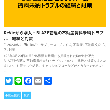
ReVieから購入・BLAZE管理の不動産賃料未納トラブ
ル 経緯と対策
2023/6/4
ReVie
,
サブリース
,
ブレイズ
,
不動産
,
不動産投資
,
失
敗
,
対策
※23年3月29日加筆SNS界隈や新聞にも掲載されたReVie社販売・
BLAZE社管理の不動産賃料未納トラブルについて、経緯と対策をまとめ
ました。対策をした結果、キャッシュフローなどがどうなったのかの
...
T
Li
F
E
共
w
n
a
m
有
itt
e
c
ai
不動産投資
投資
er
e
l