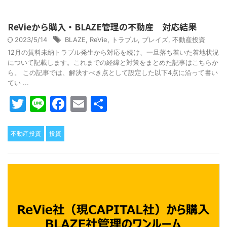
ReVieから購入・BLAZE管理の不動産 対応結果
2023/5/14
BLAZE
,
ReVie
,
トラブル
,
ブレイズ
,
不動産投資
12月の賃料未納トラブル発生から対応を続け、一旦落ち着いた着地状況
について記載します。これまでの経緯と対策をまとめた記事はこちらか
ら。 この記事では、解決すべき点として設定した以下4点に沿って書い
てい ...
T
Li
F
E
共
w
n
a
m
有
itt
e
c
ai
不動産投資
投資
er
e
l
b
o
o
k