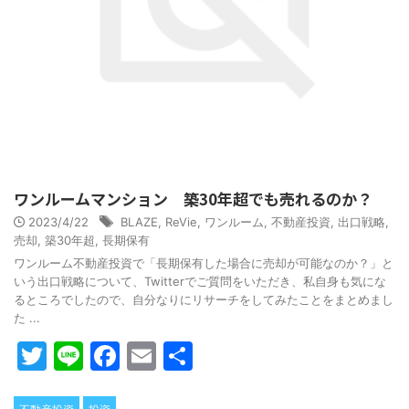
ワンルームマンション 築30年超でも売れるのか？
2023/4/22
BLAZE
,
ReVie
,
ワンルーム
,
不動産投資
,
出口戦略
,
売却
,
築30年超
,
長期保有
ワンルーム不動産投資で「長期保有した場合に売却が可能なのか？」と
いう出口戦略について、Twitterでご質問をいただき、私自身も気にな
るところでしたので、自分なりにリサーチをしてみたことをまとめまし
た ...
T
Li
F
E
共
w
n
a
m
有