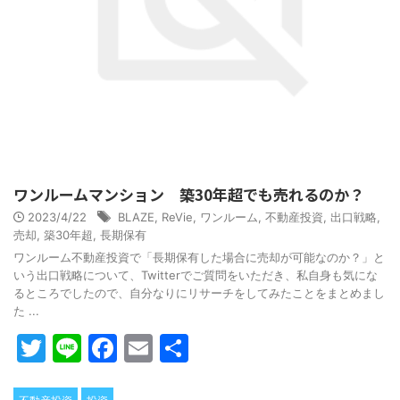
ワンルームマンション 築30年超でも売れるのか？
2023/4/22
BLAZE
,
ReVie
,
ワンルーム
,
不動産投資
,
出口戦略
,
売却
,
築30年超
,
長期保有
ワンルーム不動産投資で「長期保有した場合に売却が可能なのか？」と
いう出口戦略について、Twitterでご質問をいただき、私自身も気にな
るところでしたので、自分なりにリサーチをしてみたことをまとめまし
た ...
T
Li
F
E
共
w
n
a
m
有